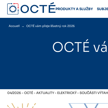
Skip
to
PRODUKTY A SLUŽBY
SUBJ
content
Accueil
→
OCTÉ vám přeje šťastný rok 2026
OCTÉ vá
04/2026 -
OCTÉ
AKTUALITY
ELEKTRICKÝ
SOUČÁSTI VÝTA