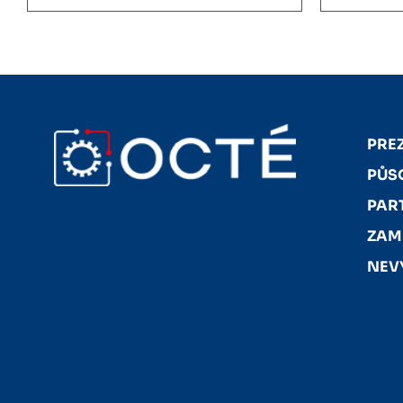
PRE
PŮS
PAR
ZAM
NEV