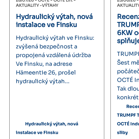
28/07/26 -
OCTÉ
OCTÉ Lift
25/06/26 
AKTUALITY
VÝTAHY
AKTUALIT
Hydraulický výtah, nová
Recenz
instalace ve Finsku
TRUMP
6KW o
Hydraulický výtah ve Finsku:
splňuj
zvýšená bezpečnost a
TRUMPF
propojená vzdálená údržba
Šest mě
Ve Finsku, na adrese
počáteč
Hämeentie 26, prošel
OCTÉ In
hydraulický výtah...
Tak dlou
konkrét
Recen
TRUMPF T
Hydraulický výtah, nová
OCTÉ Indu
instalace ve Finsku
sliby