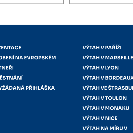
ZENTACE
VÝTAH V PAŘÍŽI
OBENÍ NA EVROPSKÉM
VÝTAH V MARSEILL
TNEŘI
VÝTAH V LYON
ĚSTNÁNÍ
VÝTAH V BORDEAU
YŽÁDANÁ PŘIHLÁŠKA
VÝTAH VE ŠTRASB
VÝTAH V TOULON
VÝTAH V MONAKU
VÝTAH V NICE
VÝTAH NA MÍRU V