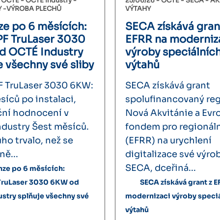
-
OCTÉ
OCTÉ Industry
25/06/26 -
OCTÉ
SECA
AK
Y
VÝROBA PLECHŮ
VÝTAHY
e po 6 měsících:
SECA získává gran
F TruLaser 3030
EFRR na moderniz
d OCTÉ Industry
výroby speciálníc
e všechny své sliby
výtahů
 TruLaser 3030 6KW:
SECA získává grant
síců po instalaci,
spolufinancovaný re
ní hodnocení v
Nová Akvitánie a Ev
dustry Šest měsíců.
fondem pro regionáln
ho trvalo, než se
(EFRR) na urychlení
ně...
digitalizace své výro
SECA, dceřiná...
ze po 6 měsících:
ruLaser 3030 6KW od
SECA získává grant z E
stry splňuje všechny své
modernizaci výroby speci
výtahů