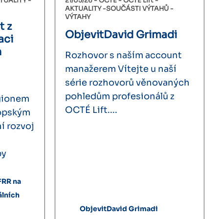
TUALITY
21/05/26 -
OCTÉ
OCTÉ Lift
AKTUALITY
SOUČÁSTI VÝTAHŮ
VÝTAHY
t z
ObjevitDavid Grimadi
aci
h
Rozhovor s naším account
manažerem Vítejte u naší
série rozhovorů věnovaných
pohledům profesionálů z
gionem
OCTÉ Lift....
ropským
í rozvoj
by
FRR na
álních
ObjevitDavid Grimadi