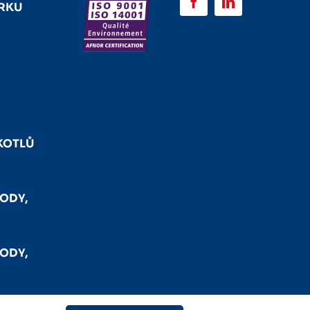
URKU
KOTLŮ
ODY,
ODY,