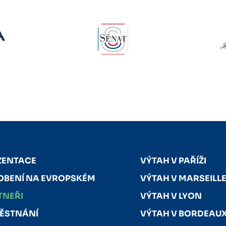
ZENTACE
VÝTAH V PAŘÍŽI
OBENÍ NA EVROPSKÉM
VÝTAH V MARSEILL
TNEŘI
VÝTAH V LYON
ĚSTNÁNÍ
VÝTAH V BORDEAU