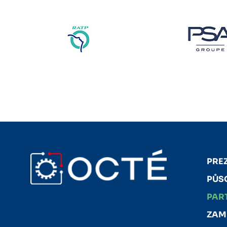
PRE
PŮS
PAR
ZAM