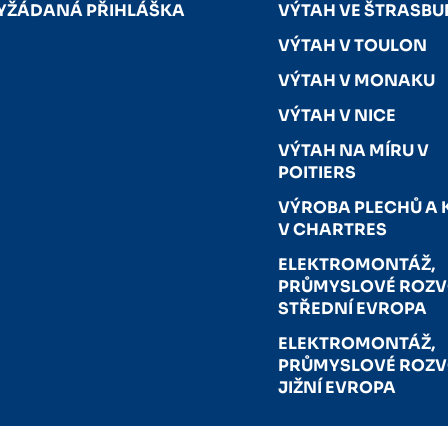
YŽÁDANÁ PŘIHLÁŠKA
VÝTAH VE ŠTRASB
VÝTAH V TOULON
VÝTAH V MONAKU
VÝTAH V NICE
VÝTAH NA MÍRU V
POITIERS
VÝROBA PLECHŮ A 
V CHARTRES
ELEKTROMONTÁŽ,
PRŮMYSLOVÉ ROZV
STŘEDNÍ EVROPA
ELEKTROMONTÁŽ,
PRŮMYSLOVÉ ROZV
JIŽNÍ EVROPA