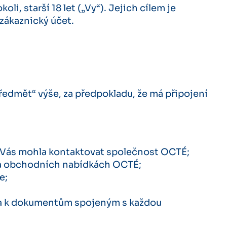
i, starší 18 let („Vy“). Jejich cílem je
 zákaznický účet.
ředmět“ výše, za předpokladu, že má připojení
e Vás mohla kontaktovat společnost OCTÉ;
h a obchodních nabídkách OCTÉ;
e;
) a k dokumentům spojeným s každou