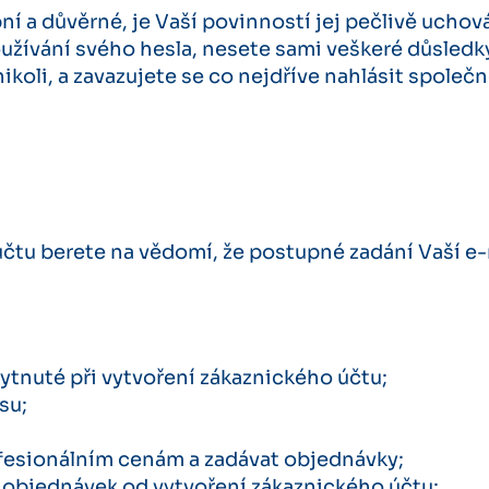
ní a důvěrné, je Vaší povinností jej pečlivě uchov
užívání svého hesla, nesete sami veškeré důsledk
koli, a zavazujete se co nejdříve nahlásit společ
čtu berete na vědomí, že postupné zadání Vaší e-
kytnuté při vytvoření zákaznického účtu;
su;
rofesionálním cenám a zadávat objednávky;
h objednávek od vytvoření zákaznického účtu;