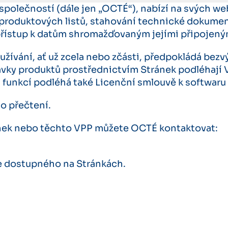
polečností (dále jen „OCTÉ“), nabízí na svých w
 produktových listů, stahování technické dokumen
ístup k datům shromažďovaným jejími připojenými
oužívání, ať už zcela nebo zčásti, předpokládá b
návky produktů prostřednictvím Stránek podléh
funkcí podléhá také Licenční smlouvě k softwaru
o přečtení.
ránek nebo těchto VPP můžete OCTÉ kontaktovat:
e dostupného na Stránkách.