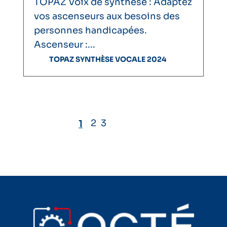
TOPAZ Voix de synthèse : Adaptez
vos ascenseurs aux besoins des
personnes handicapées.
Ascenseur :...
TOPAZ SYNTHÈSE VOCALE 2024
2
3
Page
1
Page
Dernière
actuelle
suivante
page