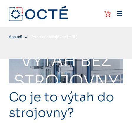
Skip
to
content
Accueil
→
Výtah bez strojovny (MRL)
VÝTAH BEZ
STROJOVNY
Co je to výtah do
strojovny?