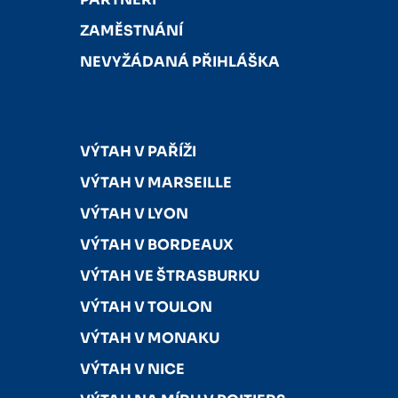
ZAMĚSTNÁNÍ
NEVYŽÁDANÁ PŘIHLÁŠKA
VÝTAH V PAŘÍŽI
VÝTAH V MARSEILLE
VÝTAH V LYON
VÝTAH V BORDEAUX
VÝTAH VE ŠTRASBURKU
VÝTAH V TOULON
VÝTAH V MONAKU
VÝTAH V NICE