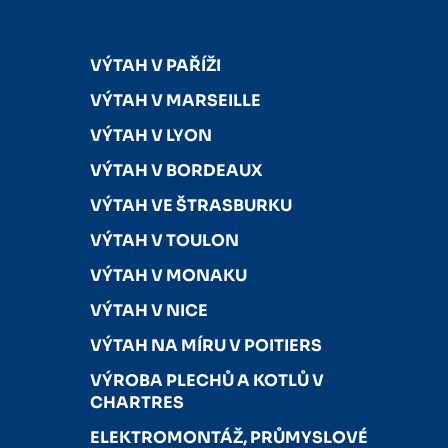
VÝTAH V PAŘÍŽI
VÝTAH V MARSEILLE
VÝTAH V LYON
VÝTAH V BORDEAUX
VÝTAH VE ŠTRASBURKU
VÝTAH V TOULON
VÝTAH V MONAKU
VÝTAH V NICE
VÝTAH NA MÍRU V POITIERS
VÝROBA PLECHŮ A KOTLŮ V
CHARTRES
ELEKTROMONTÁŽ, PRŮMYSLOVÉ