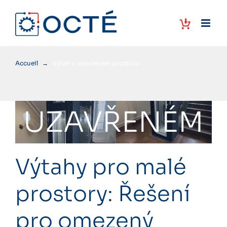
Skip
to
content
Accueil
→
Výtah v uzavřeném prostoru
VÝTAH V
UZAVŘENÉM
PROSTORU
Výtahy pro malé
prostory: Řešení
pro omezený