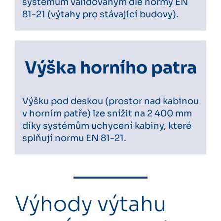
systémům validovaným dle normy EN
81-21 (výtahy pro stávající budovy).
Výška horního patra
Výšku pod deskou (prostor nad kabinou
v horním patře) lze snížit na 2 400 mm
díky systémům uchycení kabiny, které
splňují normu EN 81-21.
Výhody výtahu