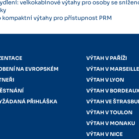
dlení: velkokabinové výtahy pro osoby se snížen
íky
bo kompaktní výtahy pro přístupnost PRM
ZENTACE
VÝTAH V PAŘÍŽI
OBENÍ NA EVROPSKÉM
VÝTAH V MARSEILL
TNEŘI
VÝTAH V LYON
ĚSTNÁNÍ
VÝTAH V BORDEAU
YŽÁDANÁ PŘIHLÁŠKA
VÝTAH VE ŠTRASB
VÝTAH V TOULON
VÝTAH V MONAKU
VÝTAH V NICE