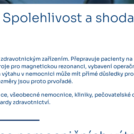
Spolehlivost a shoda
 zdravotnickým zařízením. Přepravuje pacienty na
troje pro magnetickou rezonanci, vybavení operač
ha výtahu v nemocnici může mít přímé důsledky pro 
ozměry jsou proto prvořadé.
ice, všeobecné nemocnice, kliniky, pečovatelské
ardy zdravotnictví.