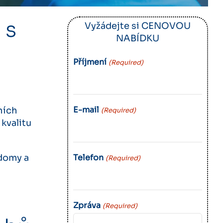
 s
Vyžádejte si CENOVOU
NABÍDKU
Příjmení
(Required)
E-mail
ních
(Required)
kvalitu
Telefon
 domy a
(Required)
Zpráva
(Required)