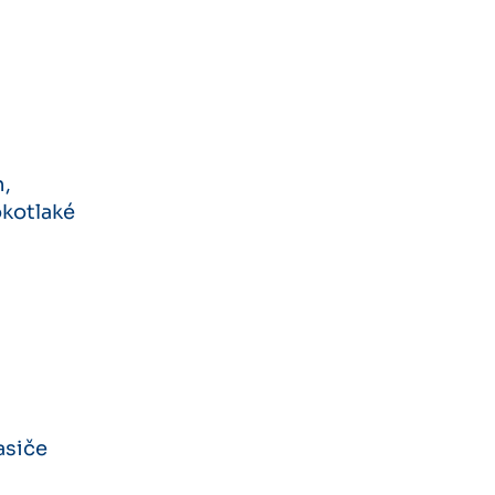
n,
okotlaké
asiče