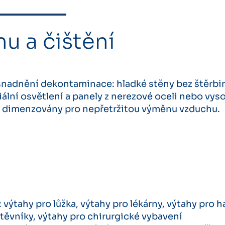
u a čištění
nadnění dekontaminace: hladké stěny bez štěrbi
iální osvětlení a panely z nerezové oceli nebo vys
u dimenzovány pro nepřetržitou výměnu vzduchu.
ýtahy pro lůžka, výtahy pro lékárny, výtahy pro h
těvníky, výtahy pro chirurgické vybavení