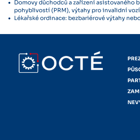
Domovy důchodců a zařízení asistovaného by
pohyblivostí (PRM), výtahy pro invalidní voz
Lékařské ordinace: bezbariérové ​​výtahy ne
PRE
PŮS
PAR
ZAM
NEV