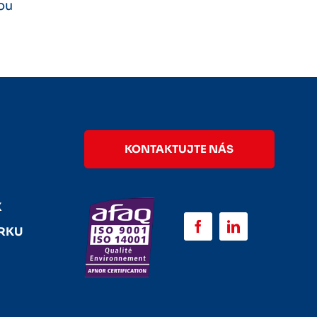
ou
KONTAKTUJTE NÁS
E
X
URKU