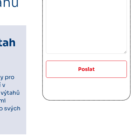
ahů
tah
Poslat
hy pro
 v
 výtahů
ými
o svých