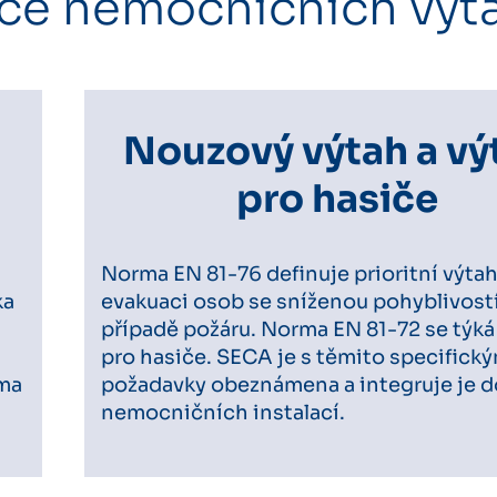
ace nemocničních výt
Nouzový výtah a vý
pro hasiče
Norma EN 81-76 definuje prioritní výta
ka
evakuaci osob se sníženou pohyblivostí
případě požáru. Norma EN 81-72 se týká
pro hasiče. SECA je s těmito specifick
rma
požadavky obeznámena a integruje je d
nemocničních instalací.