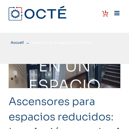
Skip
to
content
ASCENSOR
Accueil
→
Ascensor en un espacio confinado
EN UN
ESPACIO
Ascensores para
CONFINADO
espacios reducidos: