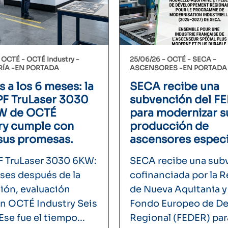
-
OCTÉ
OCTÉ Industry
25/06/26 -
OCTÉ
SECA
RÍA
EN PORTADA
ASCENSORES
EN PORTADA
s a los 6 meses: la
SECA recibe una
F TruLaser 3030
subvención del F
kW de OCTÉ
para modernizar s
ry cumple con
producción de
sus promesas.
ascensores especi
 TruLaser 3030 6KW:
SECA recibe una sub
ses después de la
cofinanciada por la 
ción, evaluación
de Nueva Aquitania y 
 en OCTÉ Industry Seis
Fondo Europeo de De
se fue el tiempo...
Regional (FEDER) para