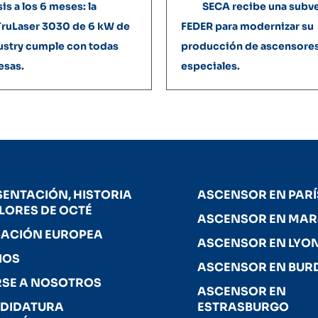
is a los 6 meses: la
SECA recibe una subv
ruLaser 3030 de 6 kW de
FEDER para modernizar su
ustry cumple con todas
producción de ascensore
esas.
especiales.
SENTACIÓN, HISTORIA
ASCENSOR EN PARÍ
ALORES DE OCTÉ
ASCENSOR EN MAR
CACIÓN EUROPEA
ASCENSOR EN LYO
IOS
ASCENSOR EN BUR
RSE A NOSOTROS
ASCENSOR EN
DIDATURA
ESTRASBURGO