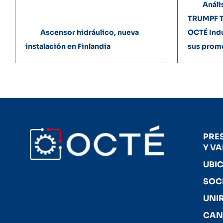
Anális
TRUMPF T
Ascensor hidráulico, nueva
OCTÉ Ind
instalación en Finlandia
sus prom
PRE
Y V
UBI
SOC
UNI
CAN