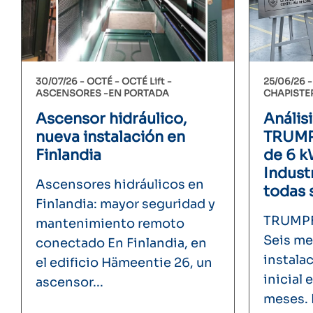
30/07/26 -
OCTÉ
OCTÉ Lift
25/06/26 
ASCENSORES
EN PORTADA
CHAPISTE
Ascensor hidráulico,
Análisi
nueva instalación en
TRUMP
Finlandia
de 6 
Indust
Ascensores hidráulicos en
todas 
Finlandia: mayor seguridad y
TRUMPF
mantenimiento remoto
Seis me
conectado En Finlandia, en
instala
el edificio Hämeentie 26, un
inicial
ascensor...
meses. E