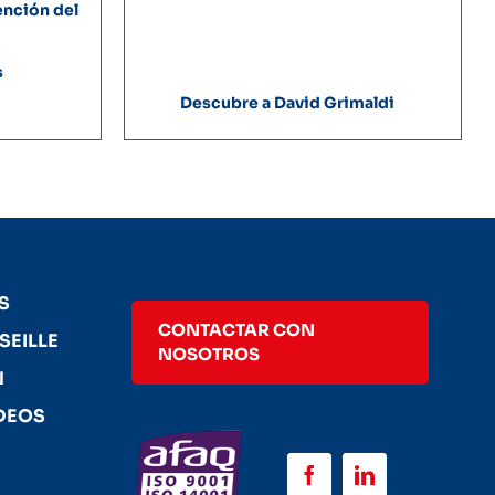
ención del
s
Descubre a David Grimaldi
S
CONTACTAR CON
SEILLE
NOSOTROS
N
DEOS