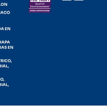
LON
NACO
E
DA EN
CHAPA
RAS EN
RICO,
IAL,
O,
IAL,