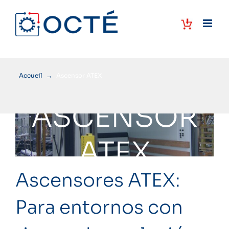
Skip
to
content
Accueil
→
Ascensor ATEX
ASCENSOR
ATEX
Ascensores ATEX:
Para entornos con