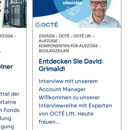
FZÜGE
21/05/26 -
OCTÉ
OCTÉ Lift
AUFZÜGE
KOMPONENTEN FÜR AUFZÜGE
-
SCHLAGZEILEN
Entdecken Sie David
iner
Grimaldi
Interview mit unserem
Account Manager
ttel der
Willkommen zu unserer
itaine
Interviewreihe mit Experten
n Fonds
von OCTÉ Lift. Heute
klung
freuen...
nigung