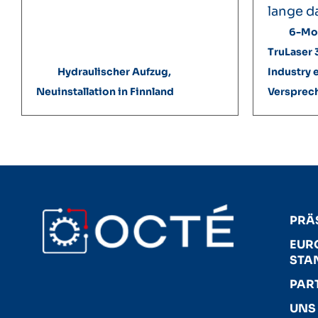
lange da
6-Mo
TruLaser
Hydraulischer Aufzug,
Industry e
Neuinstallation in Finnland
Versprec
PRÄ
EUR
STA
PAR
UNS