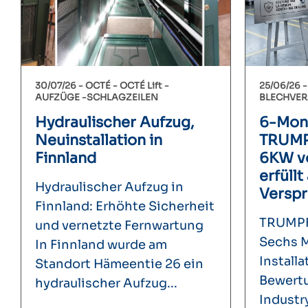
30/07/26 -
OCTÉ
OCTÉ Lift
25/06/26 
AUFZÜGE
SCHLAGZEILEN
BLECHVER
Hydraulischer Aufzug,
6-Mona
Neuinstallation in
TRUMP
Finnland
6KW v
erfüllt
Hydraulischer Aufzug in
Verspr
Finnland: Erhöhte Sicherheit
TRUMPF 
und vernetzte Fernwartung
Sechs M
In Finnland wurde am
Installa
Standort Hämeentie 26 ein
Bewert
hydraulischer Aufzug...
Industr