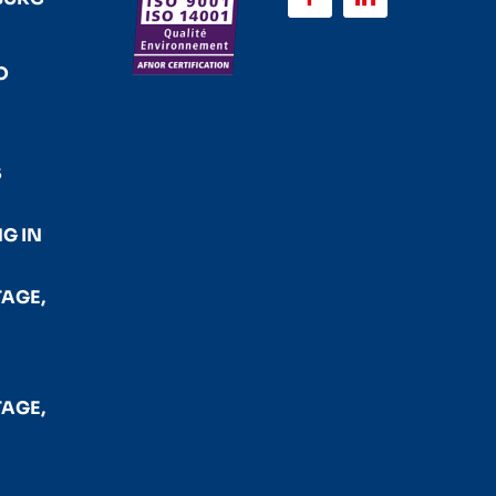
O
G IN
AGE,
AGE,