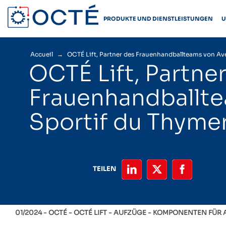
Skip
to
PRODUKTE UND DIENSTLEISTUNGEN
U
content
Accueil
→
OCTÉ Lift, Partner des Frauenhandballteams von Av
OCTÉ Lift, Partne
Frauenhandballte
Sportif du Thymer
TEILEN
01/2024 -
OCTÉ
OCTÉ LIFT
AUFZÜGE
KOMPONENTEN FÜR 