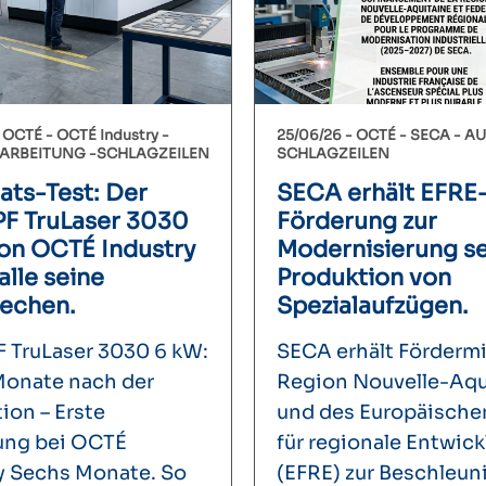
-
OCTÉ
OCTÉ Industry
25/06/26 -
OCTÉ
SECA
AU
ARBEITUNG
SCHLAGZEILEN
SCHLAGZEILEN
ts-Test: Der
SECA erhält EFRE
F TruLaser 3030
Förderung zur
on OCTÉ Industry
Modernisierung se
 alle seine
Produktion von
echen.
Spezialaufzügen.
TruLaser 3030 6 kW:
SECA erhält Fördermi
onate nach der
Region Nouvelle-Aqu
tion – Erste
und des Europäische
ung bei OCTÉ
für regionale Entwic
y Sechs Monate. So
(EFRE) zur Beschleu