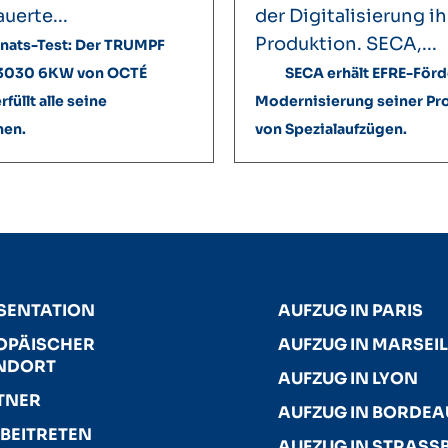
uerte...
der Digitalisierung ih
Produktion. SECA,...
nats-Test: Der TRUMPF
 3030 6KW von OCTÉ
SECA erhält EFRE-Förd
rfüllt alle seine
Modernisierung seiner Pr
hen.
von Spezialaufzügen.
SENTATION
AUFZUG IN PARIS
OPÄISCHER
AUFZUG IN MARSEIL
NDORT
AUFZUG IN LYON
TNER
AUFZUG IN BORDE
 BEITRETEN
AUFZUG IN STRASSB