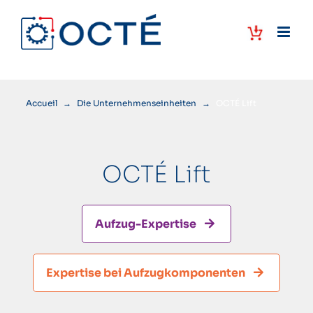
Skip
to
content
Accueil
→
Die Unternehmenseinheiten
→
OCTÉ Lift
OCTÉ Lift
Aufzug-Expertise
Expertise bei Aufzugkomponenten