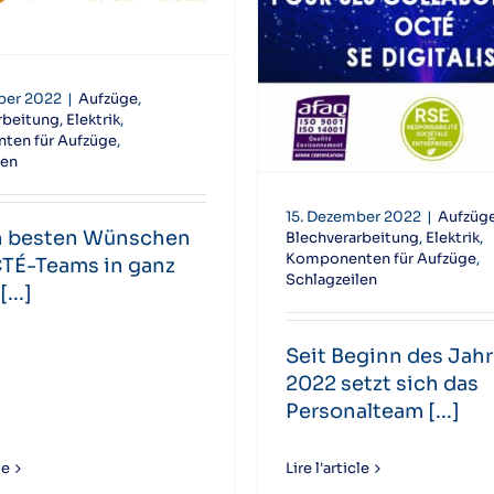
ber 2022
|
Aufzüge
,
rbeitung
,
Elektrik
,
ten für Aufzüge
,
len
15. Dezember 2022
|
Aufzüg
n besten Wünschen
Blechverarbeitung
,
Elektrik
,
Komponenten für Aufzüge
,
CTÉ-Teams in ganz
Schlagzeilen
...]
Seit Beginn des Jah
2022 setzt sich das
Personalteam [...]
le
Lire l'article