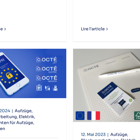
le
Lire l'article
 2024
|
Aufzüge
,
rbeitung
,
Elektrik
,
ten für Aufzüge
,
len
12. Mai 2023
|
Aufzüge
,