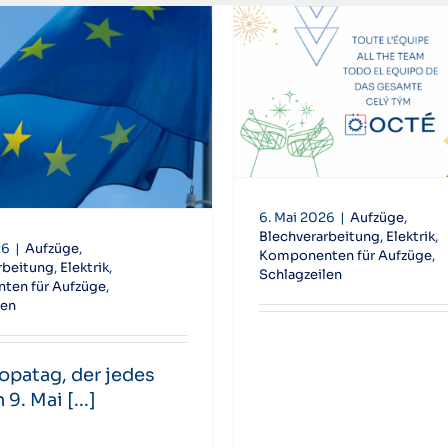
6. Mai 2026
|
Aufzüge
,
Blechverarbeitung
,
Elektrik
,
26
|
Aufzüge
,
Komponenten für Aufzüge
,
rbeitung
,
Elektrik
,
Schlagzeilen
ten für Aufzüge
,
len
opatag, der jedes
9. Mai [...]