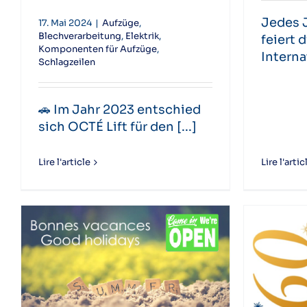
Jedes J
17. Mai 2024
|
Aufzüge
,
Blechverarbeitung
,
Elektrik
,
feiert 
Komponenten für Aufzüge
,
Internat
Schlagzeilen
🚗 Im Jahr 2023 entschied
sich OCTÉ Lift für den [...]
Lire l'article
Lire l'artic