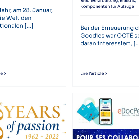
Blechverarbeitung
,
Elektrik
,
Komponenten für Aufzüge
ahr, am 28. Januar,
die Welt den
ionalen [...]
Bei der Erneuerung d
Goodies war OCTÉ s
daran interessiert, [..
le
Lire l'article