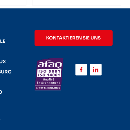
KONTAKTIEREN SIE UNS
LE
AUX
URG
O