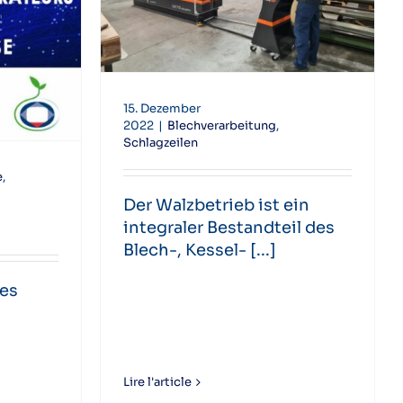
15. Dezember
2022
|
Blechverarbeitung
,
Schlagzeilen
e
,
Der Walzbetrieb ist ein
integraler Bestandteil des
Blech-, Kessel- [...]
res
Lire l'article