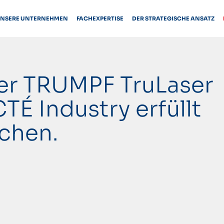
NSERE UNTERNEHMEN
FACHEXPERTISE
DER STRATEGISCHE ANSATZ
er TRUMPF TruLaser
É Industry erfüllt
echen.