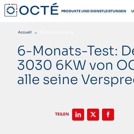
Skip
to
PRODUKTE UND DIENSTLEISTUNGEN
U
content
Accueil
→
Blechverarbeitung
6-Monats-Test: D
3030 6KW von OCT
alle seine Verspr
TEILEN