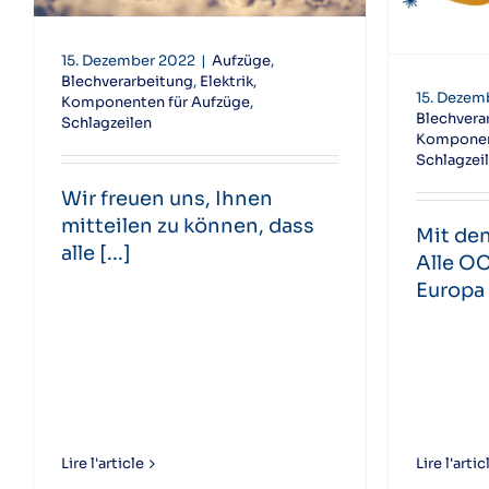
15. Dezember 2022
|
Aufzüge
,
Blechverarbeitung
,
Elektrik
,
15. Dezem
Komponenten für Aufzüge
,
Blechvera
Schlagzeilen
Komponen
Schlagzei
Wir freuen uns, Ihnen
mitteilen zu können, dass
Mit de
alle [...]
Alle O
Europa [
Lire l'article
Lire l'artic